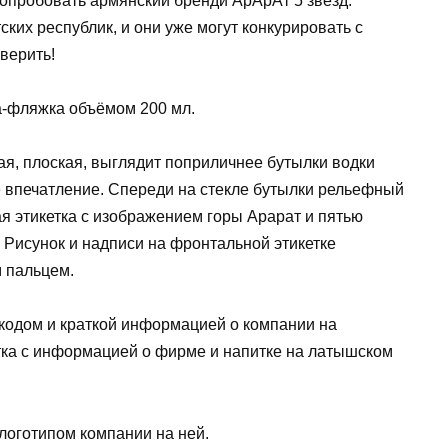
попробовать армянский бренди АрАрАт 5 звёзд.
ских республик, и они уже могут конкурировать с
верить!
а-фляжка объёмом 200 мл.
ная, плоская, выглядит поприличнее бутылки водки
е впечатление. Спереди на стекле бутылки рельефный
я этикетка с изображением горы Арарат и пятью
. Рисунок и надписи на фронтальной этикетке
м пальцем.
хкодом и краткой информацией о компании на
етка с информацией о фирме и напитке на латышском
логотипом компании на ней.