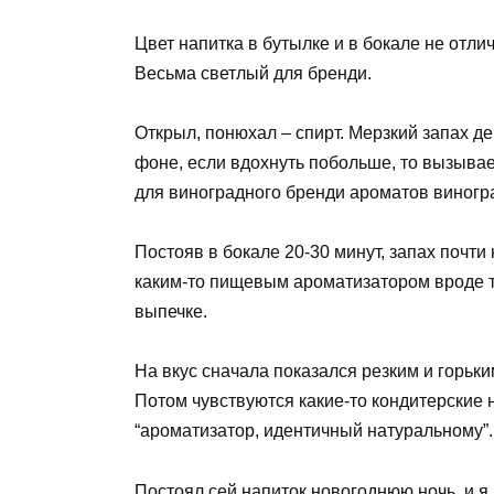
Цвет напитка в бутылке и в бокале не отлич
Весьма светлый для бренди.
Открыл, понюхал – спирт. Мерзкий запах д
фоне, если вдохнуть побольше, то вызыва
для виноградного бренди ароматов виногр
Постояв в бокале 20-30 минут, запах почти
каким-то пищевым ароматизатором вроде то
выпечке.
На вкус сначала показался резким и горьким
Потом чувствуются какие-то кондитерские н
“ароматизатор, идентичный натуральному”.
Постоял сей напиток новогоднюю ночь, и я