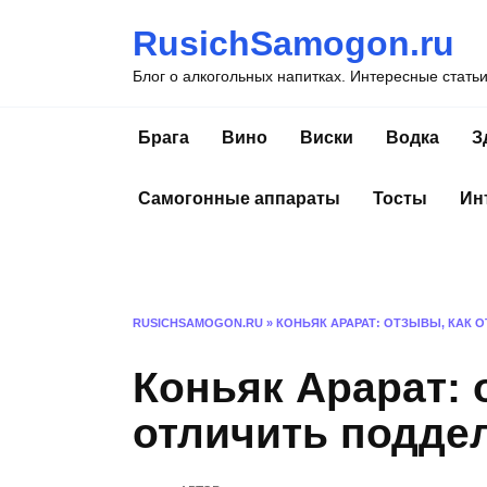
Перейти
RusichSamogon.ru
к
содержанию
Блог о алкогольных напитках. Интересные стать
Брага
Вино
Виски
Водка
З
Самогонные аппараты
Тосты
Ин
RUSICHSAMOGON.RU
»
КОНЬЯК АРАРАТ: ОТЗЫВЫ, КАК 
Коньяк Арарат: 
отличить поддел