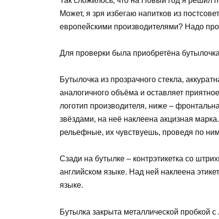
Так сложилось, что на Новый год я решил 
Может, я зря избегаю напитков из постсовет
европейскими производителями? Надо про
Для проверки была приобретёна бутылочк
Бутылочка из прозрачного стекла, аккурат
аналогичного объёма и оставляет приятно
логотип производителя, ниже – фронтальна
звёздами, на неё наклеена акцизная марка
рельефные, их чувствуешь, проведя по ни
Сзади на бутылке – контрэтикетка со штри
английском языке. Над ней наклеена этик
языке.
Бутылка закрыта металлической пробкой с 