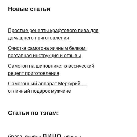
Новые статьи
Простые рецепты крафтового пива для
домашнего приготовления
Очистка самогона яичным белком:
поэтапная инструкция и отзывы
Самогон на шиповнике: классический
рецепт приготовления
Самогонный аппарат Меркурий —
отличный подарок мужчине
Статьи по тэгам:
вино
брага
бурбон
обзоры