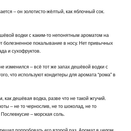
ается – он золотисто-жёлтый, как яблочный сок.
ешёвой водки с каким-то непонятным ароматом на
ет болезненное покалывание в носу. Нет привычных
ада и сухофруктов.
 не изменился – всё тот же запах дешёвой водки с
го, что используют кондитеры для аромата “рома” в
, как дешёвая водка, разве что не такой жгучий.
оты – не то чернослив, не то шоколад, не то
 Послевкусие – морская соль.
 решил попробовать его второй раз. Аромат в целом