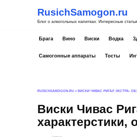
Перейти
RusichSamogon.ru
к
содержанию
Блог о алкогольных напитках. Интересные стать
Брага
Вино
Виски
Водка
З
Самогонные аппараты
Тосты
Ин
RUSICHSAMOGON.RU
»
ВИСКИ ЧИВАС РИГАЛ ЭКСТРА: ОБ
Виски Чивас Риг
характерстики, 