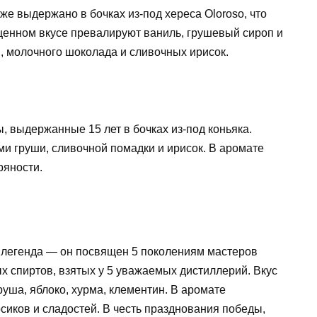
аже выдержано в бочках из-под хереса Oloroso, что
ыщенном вкусе превалируют ваниль, грушевый сироп и
, молочного шоколада и сливочных ирисок.
ы, выдержанные 15 лет в бочках из-под коньяка.
ми груши, сливочной помадки и ирисок. В аромате
ряности.
я легенда — он посвящен 5 поколениям мастеров
ых спиртов, взятых у 5 уважаемых дистиллерий. Вкус
уша, яблоко, хурма, клементин. В аромате
иков и сладостей. В честь празднования победы,