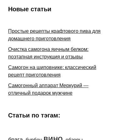
Новые статьи
Простые рецепты крафтового пива для
домашнего приготовления
Очистка самогона яичным белком:
поэтапная инструкция и отзывы
Самогон на шиповнике: классический
рецепт приготовления
Самогонный аппарат Меркурий —
отличный подарок мужчине
Статьи по тэгам:
вино
брага
бурбон
обзоры