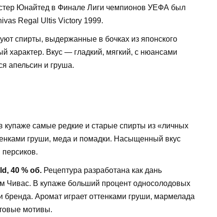
естер Юнайтед в Финале Лиги чемпионов УЕФА был
as Regal Ultis Victory 1999.
уют спирты, выдержанные в бочках из японского
ый характер. Вкус — гладкий, мягкий, с нюансами
я апельсин и груша.
в купаже самые редкие и старые спирты из «личных
тенками груши, меда и помадки. Насыщенный вкус
 персиков.
d, 40 % об.
Рецептура разработана как дань
м Чивас. В купаже больший процент односолодовых
и бренда. Аромат играет оттенками груши, мармелада
ктовые мотивы.