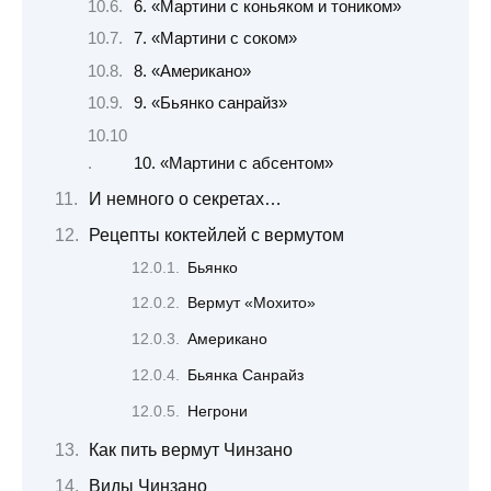
6. «Мартини с коньяком и тоником»
7. «Мартини с соком»
8. «Американо»
9. «Бьянко санрайз»
10. «Мартини с абсентом»
И немного о секретах…
Рецепты коктейлей с вермутом
Бьянко
Вермут «Мохито»
Американо
Бьянка Санрайз
Негрони
Как пить вермут Чинзано
Виды Чинзано