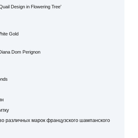
uail Design in Flowering Tree’
hite Gold
Diana Dom Perignon
onds
ин
итку
во различных марок французского шампанского