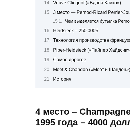
Veuve Clicquot («Вдова Клико»)
3 место — Pernod-Ricard Perrier-J
Чем выделяется бутылка Pernod-
Heidsieck – 250 000$
Технология производства француз
Piper-Heidsieck («Пайпер Хайдсик»
Самое дорогое
Moët & Chandon («Моэт и Шандон»
История
4 место – Champagne
1995 года – 4000 до