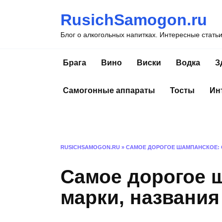
Перейти
RusichSamogon.ru
к
содержанию
Блог о алкогольных напитках. Интересные стать
Брага
Вино
Виски
Водка
З
Самогонные аппараты
Тосты
Ин
RUSICHSAMOGON.RU
»
САМОЕ ДОРОГОЕ ШАМПАНСКОЕ: С
Самое дорогое ш
марки, названия