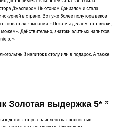
еских достопримечательностей США. Она была
астора Джаспером Ньютоном Дэниэлом и стала
нокурней в стране. Вот уже более полутора веков
а основателя компании: «Пока мы делаем этот виски,
о можем». Действительно, знатоки элитных напитков
iels. »
когольгный напиток к столу или в подарок. А также
як Золотая выдержка 5* ”
роизвдство которых заявлено как полностью