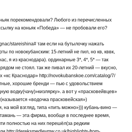
коньяк порекомендовали? Любого из перечисленных
сылку на коньяк «Победа» — не пробовали его?
/cognac/stareishina# там если на бутылочку нажать
ты по новокубанским: 15-летний не пил, но кв, кввк,
ас, я из краснодара). ординарные 3*, 4*, 5* — так
 рядом не стоял. так же пивал их 20-летний — вкусно,
 «кс Краснодар» http://novokubanskoe.com/catalog/7/
тные, хорошие бренди — пью с удовольствием
ную водку(чачу)»кизлярку». а вот у «прасковейвцев»
ют(называется «водочка прасковейская»)
яки, на мой взгляд, типа «пить можно»))) кубань-вино —
-тамань — эта фирма, вообще в последнее время,
чти полностью на них перешёл(за редким
 http://dereksmedleymw.co.uk/highlights-from-