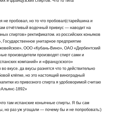
их и французских спиртов. Что то типа
ля не пробовал, но то что пробовал(старейшина и
 там отчётливый водочный привкус — наводит на
ных спиртов» ректификатом. из российских коньяков
, Государственное унитарное предприятие
сковейское», OOO «Кубань-Вино», ОАО «Дербентский
ные производители производят спирт сами и
«испанских компаний» и «французского»
 во вкусе. да вкусы разнятся что то действительно
убовой клёпке, но это настоящий виноградный
напитки из привозного спирта я удобоворимой считаю
«Альянс-1892»
 что там испанские коньячные спирты. Я бы сам
ы, но раз уж угощали — почему бы и не попробовать:)