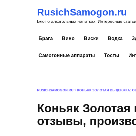
Перейти
RusichSamogon.ru
к
содержанию
Блог о алкогольных напитках. Интересные стать
Брага
Вино
Виски
Водка
З
Самогонные аппараты
Тосты
Ин
RUSICHSAMOGON.RU
»
КОНЬЯК ЗОЛОТАЯ ВЫДЕРЖКА: О
Коньяк Золотая 
отзывы, произв