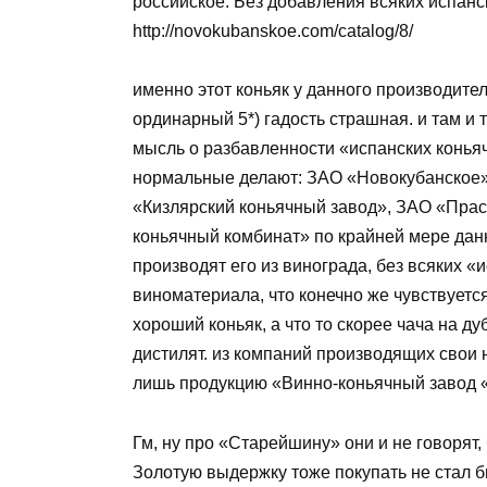
российское. Без добавления всяких испанск
http://novokubanskoe.com/catalog/8/
именно этот коньяк у данного производите
ординарный 5*) гадость страшная. и там и
мысль о разбавленности «испанских коньяч
нормальные делают: ЗАО «Новокубанское»
«Кизлярский коньячный завод», ЗАО «Пра
коньячный комбинат» по крайней мере дан
производят его из винограда, без всяких 
виноматериала, что конечно же чувствуется
хороший коньяк, а что то скорее чача на д
дистилят. из компаний производящих свои 
лишь продукцию «Винно-коньячный завод 
Гм, ну про «Старейшину» они и не говорят,
Золотую выдержку тоже покупать не стал б