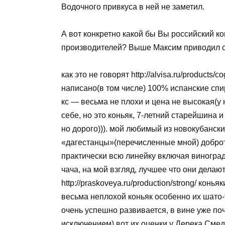
Водочного привкуса в ней не заметил.
А вот конкретно какой бы Вы российский 
производителей? Выше Максим приводил с
как это не говорят http://alvisa.ru/products
написано(в том числе) 100% испанские спир
кс — весьма не плохи и цена не высокая(у н
себе, но это коньяк, 7-летний старейшина и
но дорого))). мой любимый из новокубанских
«дагестанцы»(перечисленные мной) добро
практически всю линейку включая виноград
чача, на мой взгляд, лучшее что они дела
http://praskoveya.ru/production/strong/ конь
весьма неплохой коньяк особенно их шато
очень успешно развивается, в вине уже по
исключением) вот их оценки у Дерека Смедли