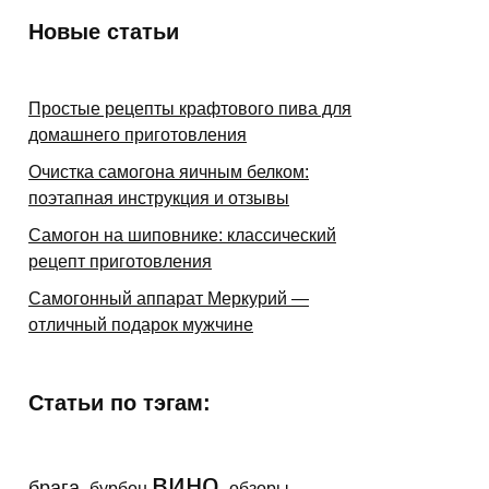
Новые статьи
Простые рецепты крафтового пива для
домашнего приготовления
Очистка самогона яичным белком:
поэтапная инструкция и отзывы
Самогон на шиповнике: классический
рецепт приготовления
Самогонный аппарат Меркурий —
отличный подарок мужчине
Статьи по тэгам:
вино
брага
бурбон
обзоры