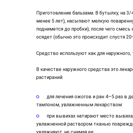
Приготовление бальзама. В бутылку, на 
менее 5 лет), насыпают мелкую поваренную
поднимется до пробки), после чего смесь
осядет (обычно это происходит спустя 20—
Средство используют как для наружного, 
В качестве наружного средства это лека
растираний:
для лечения ожогов и ран 4—5 раз в
тампоном, увлажненным лекарством:
при вывихах натирают место вывиха, 
увлажненной раствором тканью поврежде
увлажняют, не снимая ее;