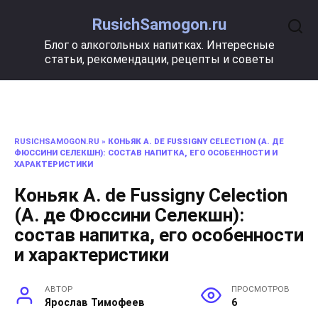
Перейти
RusichSamogon.ru
к
содержанию
Блог о алкогольных напитках. Интересные
статьи, рекомендации, рецепты и советы
RUSICHSAMOGON.RU
»
КОНЬЯК A. DE FUSSIGNY CELECTION (А. ДЕ
ФЮССИНИ СЕЛЕКШН): СОСТАВ НАПИТКА, ЕГО ОСОБЕННОСТИ И
ХАРАКТЕРИСТИКИ
Коньяк A. de Fussigny Celection
(А. де Фюссини Селекшн):
состав напитка, его особенности
и характеристики
АВТОР
ПРОСМОТРОВ
Ярослав Тимофеев
6