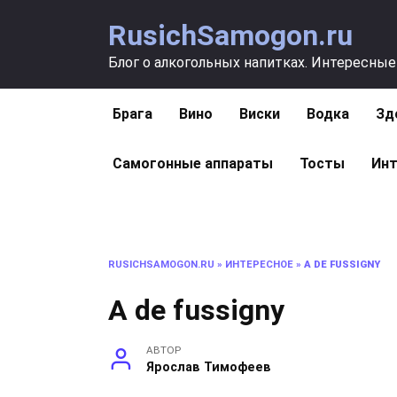
Перейти
RusichSamogon.ru
к
содержанию
Блог о алкогольных напитках. Интересные
Брага
Вино
Виски
Водка
Зд
Самогонные аппараты
Тосты
Инт
RUSICHSAMOGON.RU
»
ИНТЕРЕСНОЕ
»
А DE FUSSIGNY
А de fussigny
АВТОР
Ярослав Тимофеев