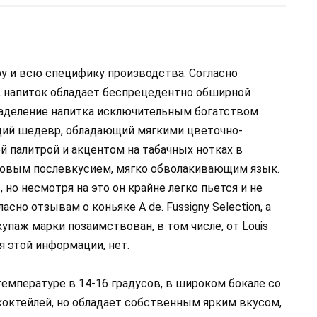
у и всю специфику производства. Согласно
on, напиток обладает беспрецедентно обширной
 наделение напитка исключительным богатством
щий шедевр, обладающий мягкими цветочно-
 палитрой и акцентом на табачных нотках в
едовым послевкусием, мягко обволакивающим язык.
 но несмотря на это он крайне легко пьется и не
сно отзывам о коньяке A de. Fussigny Selection, а
упаж марки позаимствован, в том числе, от Louis
я этой информации, нет.
емпературе в 14-16 градусов, в широком бокале со
коктейлей, но обладает собственным ярким вкусом,