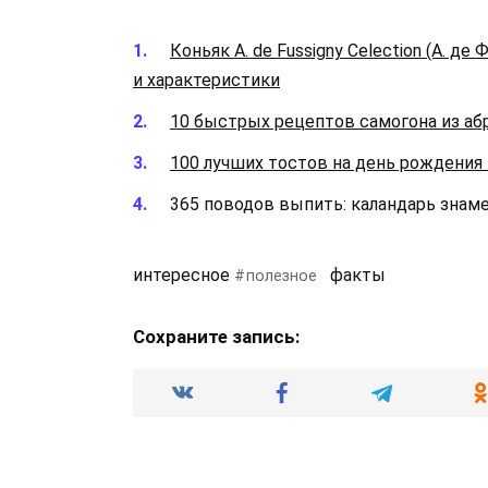
Коньяк A. de Fussigny Celection (А. д
и характеристики
10 быстрых рецептов самогона из аб
100 лучших тостов на день рождения
365 поводов выпить: каландарь знам
интересное
факты
полезное
Сохраните запись: