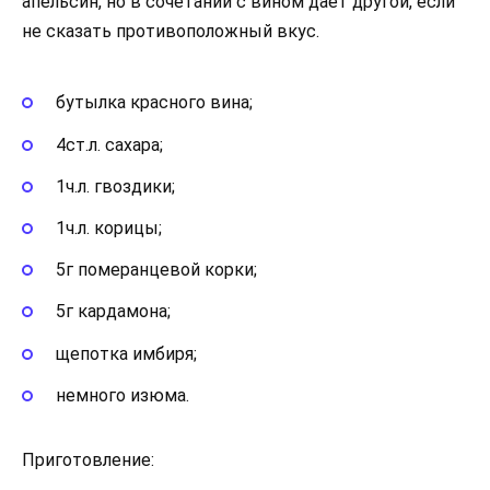
апельсин, но в сочетании с вином дает другой, если
не сказать противоположный вкус.
бутылка красного вина;
4ст.л. сахара;
1ч.л. гвоздики;
1ч.л. корицы;
5г померанцевой корки;
5г кардамона;
щепотка имбиря;
немного изюма.
Приготовление: