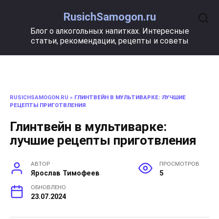
Перейти
RusichSamogon.ru
к
содержанию
Блог о алкогольных напитках. Интересные
статьи, рекомендации, рецепты и советы
RUSICHSAMOGON.RU
»
ГЛИНТВЕЙН В МУЛЬТИВАРКЕ: ЛУЧШИЕ
РЕЦЕПТЫ ПРИГОТВЛЕНИЯ
Глинтвейн в мультиварке:
лучшие рецепты приготвления
АВТОР
ПРОСМОТРОВ
Ярослав Тимофеев
5
ОБНОВЛЕНО
23.07.2024