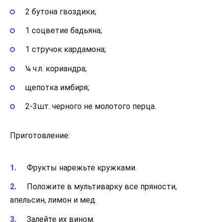
2 бутона гвоздики;
1 соцветие бадьяна;
1 стручок кардамона;
¼ ч.л. кориандра;
щепотка имбиря;
2-3шт. черного не молотого перца.
Приготовление:
Фрукты нарежьте кружками.
Положите в мультиварку все пряности,
апельсин, лимон и мед.
Залейте их вином.