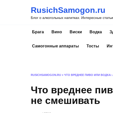
Перейти
RusichSamogon.ru
к
содержанию
Блог о алкогольных напитках. Интересные стать
Брага
Вино
Виски
Водка
З
Самогонные аппараты
Тосты
Ин
RUSICHSAMOGON.RU
»
ЧТО ВРЕДНЕЕ ПИВО ИЛИ ВОДКА:
Что вреднее пив
не смешивать