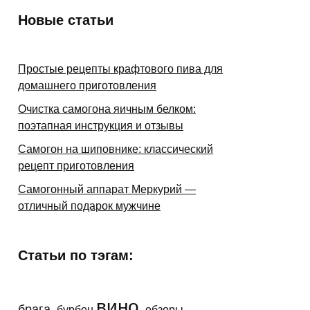
Новые статьи
Простые рецепты крафтового пива для
домашнего приготовления
Очистка самогона яичным белком:
поэтапная инструкция и отзывы
Самогон на шиповнике: классический
рецепт приготовления
Самогонный аппарат Меркурий —
отличный подарок мужчине
Статьи по тэгам:
вино
брага
бурбон
обзоры