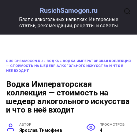
Перейти
RusichSamogon.ru
к
содержанию
Блог о алкогольных напитках. Интересные
статьи, рекомендации, рецепты и советы
RUSICHSAMOGON.RU
»
ВОДКА
»
ВОДКА ИМПЕРАТОРСКАЯ КОЛЛЕКЦИЯ
— СТОИМОСТЬ НА ШЕДЕВР АЛКОГОЛЬНОГО ИСКУССТВА И ЧТО В
НЕЁ ВХОДИТ
Водка Императорская
коллекция — стоимость на
шедевр алкогольного искусства
и что в неё входит
АВТОР
ПРОСМОТРОВ
Ярослав Тимофеев
4