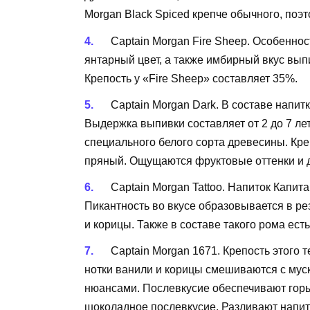
Morgan Black Spiced крепче обычного, поэт
Captain Morgan Fire Sheep. Особеннос
янтарный цвет, а также имбирный вкус вып
Крепость у «Fire Sheep» составляет 35%.
Captain Morgan Dark. В составе напитк
Выдержка выпивки составляет от 2 до 7 лет
специального белого сорта древесины. Креп
пряный. Ощущаются фруктовые оттенки и д
Captain Morgan Tattoo. Напиток Капит
Пикантность во вкусе образовывается в ре
и корицы. Также в составе такого рома есть
Captain Morgan 1671. Крепость этого т
нотки ванили и корицы смешиваются с му
нюансами. Послевкусие обеспечивают горьк
шоколадное послевкусие. Разливают напит