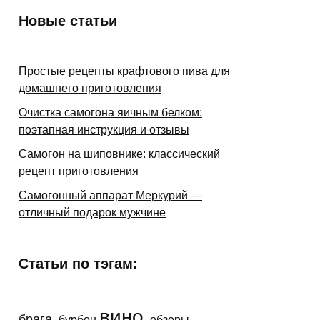
Новые статьи
Простые рецепты крафтового пива для
домашнего приготовления
Очистка самогона яичным белком:
поэтапная инструкция и отзывы
Самогон на шиповнике: классический
рецепт приготовления
Самогонный аппарат Меркурий —
отличный подарок мужчине
Статьи по тэгам:
вино
брага
бурбон
обзоры