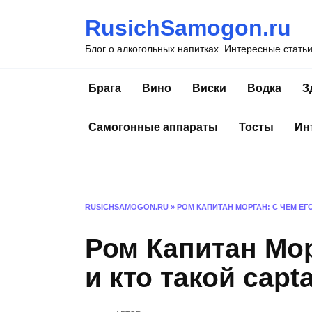
Перейти
RusichSamogon.ru
к
содержанию
Блог о алкогольных напитках. Интересные стать
Брага
Вино
Виски
Водка
З
Самогонные аппараты
Тосты
Ин
RUSICHSAMOGON.RU
»
РОМ КАПИТАН МОРГАН: С ЧЕМ ЕГ
Ром Капитан Мор
и кто такой capt