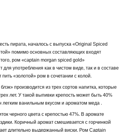
сть пирата, началось с выпуска «Original Spiced
лотой» помимо основных составляющих входят
ого, ром «captain morgan spiced gold»
для употребления как в чистом виде, так и в составе
пить «золотой» ром в сочетании с колой.
блэк» производится из трех сортов напитка, которые
ех лет. У такой выпивки крепость может быть 40%
н легким ванильным вкусом и ароматом меда .
иток черного цвета с крепостью 47%. В аромате
воздики. Коричный аромат смешивается с горчинкой
нает длительно выдержанный виски. Ром Captain