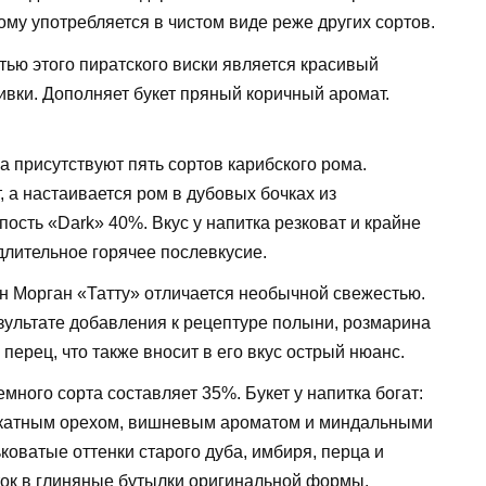
ому употребляется в чистом виде реже других сортов.
тью этого пиратского виски является красивый
ивки. Дополняет букет пряный коричный аромат.
а присутствуют пять сортов карибского рома.
, а настаивается ром в дубовых бочках из
ость «Dark» 40%. Вкус у напитка резковат и крайне
лительное горячее послевкусие.
ан Морган «Татту» отличается необычной свежестью.
зультате добавления к рецептуре полыни, розмарина
 перец, что также вносит в его вкус острый нюанс.
емного сорта составляет 35%. Букет у напитка богат:
скатным орехом, вишневым ароматом и миндальными
оватые оттенки старого дуба, имбиря, перца и
ок в глиняные бутылки оригинальной формы.