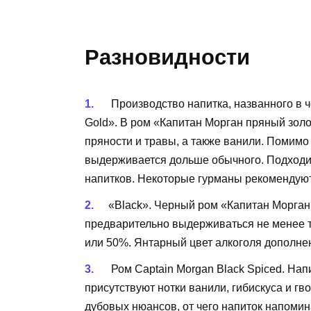
Разновидности
Производство напитка, названного в че
Gold». В ром «Капитан Морган пряный зо
пряности и травы, а также ванили. Помимо т
выдерживается дольше обычного. Подходит 
напитков. Некоторые гурманы рекомендуют 
«Black». Черный ром «Капитан Морган 
предварительно выдерживаться не менее тр
или 50%. Янтарный цвет алкоголя дополне
Ром Captain Morgan Black Spiced. Нап
присутствуют нотки ванили, гибискуса и г
дубовых нюансов, от чего напиток напоми