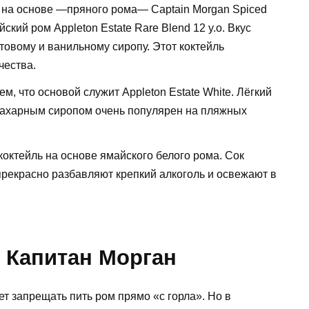
 на основе —пряного рома— Captain Morgan Spiced
кий ром Appleton Estate Rare Blend 12 y.o. Вкус
товому и ванильному сиропу. Этот коктейль
чества.
м, что основой служит Appleton Estate White. Лёгкий
 сахарным сиропом очень популярен на пляжных
ктейль на основе ямайского белого рома. Сок
прекрасно разбавляют крепкий алкоголь и освежают в
м Капитан Морган
нет запрещать пить ром прямо «с горла». Но в