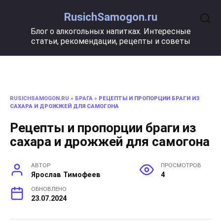
Перейти
RusichSamogon.ru
к
содержанию
Блог о алкогольных напитках. Интересные
статьи, рекомендации, рецепты и советы
RUSICHSAMOGON.RU
»
БРАГА
»
РЕЦЕПТЫ И ПРОПОРЦИИ БРАГИ ИЗ
САХАРА И ДРОЖЖЕЙ ДЛЯ САМОГОНА
Рецепты и пропорции браги из
сахара и дрожжей для самогона
АВТОР
ПРОСМОТРОВ
Ярослав Тимофеев
4
ОБНОВЛЕНО
23.07.2024