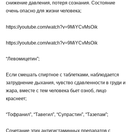
снижение давления, потеря сознания. Состояние
очень опасно для жизни человека;
https://youtube.com/watch?v=9MiYCvMsOik
https://youtube.com/watch?v=9MiYCvMsOik
“Левомицетин”;
Если смешать спиртное с таблетками, наблюдается
затруднение дыхания, чувство сдавленности в груди и
жара, вместе с тем человека бьет озноб, лицо
краснеет;
“Тофранил”, “Тавегил”, “Супрастин”, “Тазепам”;
Сочетание этих антигистаминных препаратов с