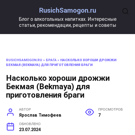
Перейти
RusichSamogon.ru
к
содержанию
Блог о алкогольных напитках. Интересные
статьи, рекомендации, рецепты и советы
RUSICHSAMOGON.RU
»
БРАГА
»
НАСКОЛЬКО ХОРОШИ ДРОЖЖИ
БЕКМАЯ (BEKMAYA) ДЛЯ ПРИГОТОВЛЕНИЯ БРАГИ
Насколько хороши дрожжи
Бекмая (Bekmaya) для
приготовления браги
АВТОР
ПРОСМОТРОВ
Ярослав Тимофеев
7
ОБНОВЛЕНО
23.07.2024