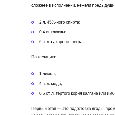
сложнее в исполнении, нежели предыдущи
2 л. 45%-ного спирта;
0,4 кг. клюквы;
6 ч. л. сахарного песка.
По желанию:
1 лимон;
4 ч. л. меда;
0,5 ст. л. тертого корня калгана или имб
Первый этап — это подготовка ягоды: про