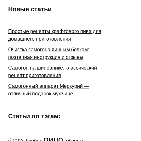
Новые статьи
Простые рецепты крафтового пива для
домашнего приготовления
Очистка самогона яичным белком:
поэтапная инструкция и отзывы
Самогон на шиповнике: классический
рецепт приготовления
Самогонный аппарат Меркурий —
отличный подарок мужчине
Статьи по тэгам:
вино
брага
бурбон
обзоры