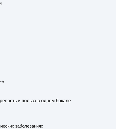
и
не
репость и польза в одном бокале
ических заболеваниях