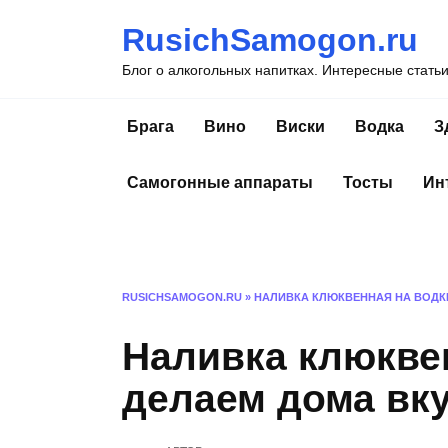
Перейти
RusichSamogon.ru
к
содержанию
Блог о алкогольных напитках. Интересные стать
Брага
Вино
Виски
Водка
З
Самогонные аппараты
Тосты
Ин
RUSICHSAMOGON.RU
»
НАЛИВКА КЛЮКВЕННАЯ НА ВОДК
Наливка клюквен
делаем дома вк