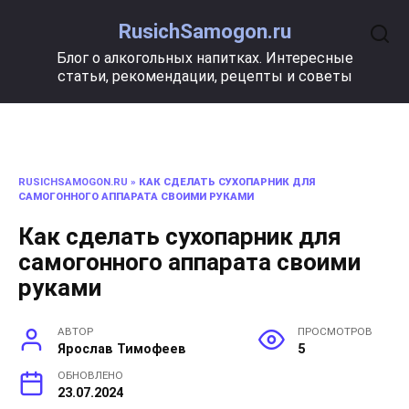
Перейти
RusichSamogon.ru
к
содержанию
Блог о алкогольных напитках. Интересные
статьи, рекомендации, рецепты и советы
RUSICHSAMOGON.RU
»
КАК СДЕЛАТЬ СУХОПАРНИК ДЛЯ
САМОГОННОГО АППАРАТА СВОИМИ РУКАМИ
Как сделать сухопарник для
самогонного аппарата своими
руками
АВТОР
ПРОСМОТРОВ
Ярослав Тимофеев
5
ОБНОВЛЕНО
23.07.2024