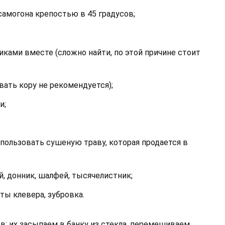
амогона крепостью в 45 градусов;
иками вместе (сложно найти, по этой причине стоит
ать кору не рекомендуется);
и;
пользовать сушеную траву, которая продается в
й, донник, шалфей, тысячелистник;
еты клевера, зубровка.
в: их засыпаем в банку из стекла, перемешиваем