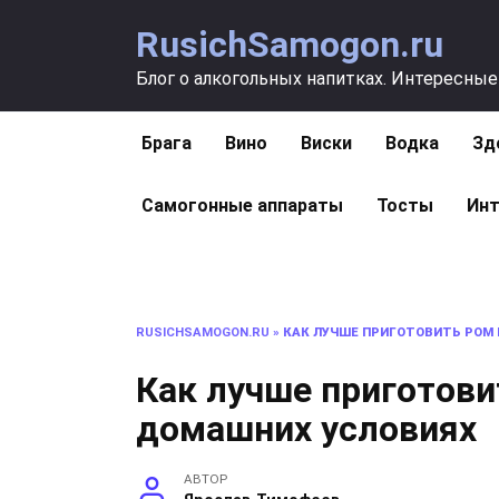
Перейти
RusichSamogon.ru
к
содержанию
Блог о алкогольных напитках. Интересные
Брага
Вино
Виски
Водка
Зд
Самогонные аппараты
Тосты
Инт
RUSICHSAMOGON.RU
»
КАК ЛУЧШЕ ПРИГОТОВИТЬ РОМ 
Как лучше приготови
домашних условиях
АВТОР