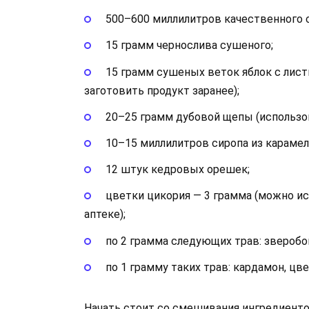
500–600 миллилитров качественного с
15 грамм чернослива сушеного;
15 грамм сушеных веток яблок с лист
заготовить продукт заранее);
20–25 грамм дубовой щепы (использов
10–15 миллилитров сиропа из карамел
12 штук кедровых орешек;
цветки цикория — 3 грамма (можно ис
аптеке);
по 2 грамма следующих трав: зверобо
по 1 грамму таких трав: кардамон, цв
Начать стоит со смешивания ингредиенто