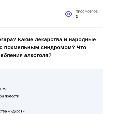
ПРОСМОТРОВ
3
егара? Какие лекарства и народные
я с похмельным синдромом? Что
ребления алкоголя?
дома
ой полости
ства жидкости