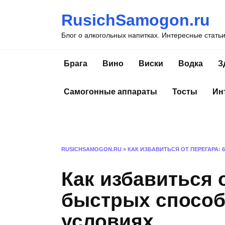
Перейти
RusichSamogon.ru
к
содержанию
Блог о алкогольных напитках. Интересные стать
Брага
Вино
Виски
Водка
З
Самогонные аппараты
Тосты
Ин
RUSICHSAMOGON.RU
»
КАК ИЗБАВИТЬСЯ ОТ ПЕРЕГАРА:
Как избавиться о
быстрых способ
условиях