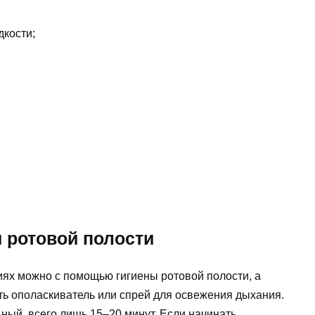
дкости;
 ротовой полости
иях можно с помощью гигиены ротовой полости, а
ть ополаскиватель или спрей для освежения дыхания.
ный, всего лишь 15–20 минут. Если начинать