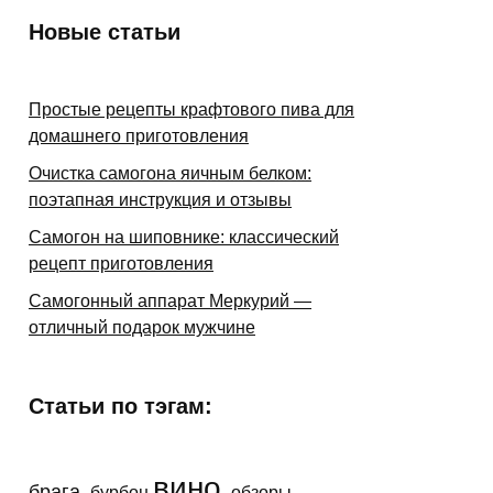
Новые статьи
Простые рецепты крафтового пива для
домашнего приготовления
Очистка самогона яичным белком:
поэтапная инструкция и отзывы
Самогон на шиповнике: классический
рецепт приготовления
Самогонный аппарат Меркурий —
отличный подарок мужчине
Статьи по тэгам:
вино
брага
бурбон
обзоры