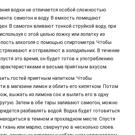
дания водки не отличается особой сложностью.
нента: самогон и воду. В емкость помещают
ден. В самогон вливают тонкой струйкой воду, при
спользуя с этой целью ложку или лопатку из
епость алкоголя с помощью спиртометра. Чтобы
стряхивают и отправляют в холодильник. В течение
пустя это время, он будет готов к употреблению.
 характеристиками и весьма приятным вкусом.
вить гостей приятным напитком. Чтобы
ти в магазине лимон и облить его кипятком. Потом
нож, выжать из лимона сок и вылить его в одну
ругую. Затем в обе тары заливают самогон, можно
придется разбавлять водой. Водка будет готовиться
находиться в темном и прохладном месте. Спустя
я ткань или марлю, свернутую в несколько слоев.