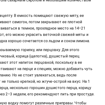
голь сахарным сиропом и небольшим количеством
рецепту. В емкость помещают свежую мяту, ее
ливают самогон, потом закрывают ее плотной
аиваться в темное, прохладное место на 14–21
уют, его можно украсить веточкой свежей мяты и
одка хорошо сочетается со льдом и соком лимона.
азываемую горилку, или перцовку. Для этого
учковый, корица (щепотка), душистый перец
ют этот напиток перцовкой, поскольку в ее
стаивают на перце и специях, можно добавить чуть
анию. Но не стоит увлекаться, ведь после
 не только крепкой, но жгуче-острой на вкус. На 1
ерца, несколько горошин душистого перца, корицу
рез 2–3 недели, его рекомендуют пить при простуде.
ную водку помогут различные приправы. Чтобы