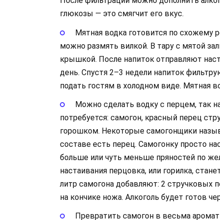
После фильтрации можно дополнить алко
глюкозы — это смягчит его вкус.
Мятная водка готовится по схожему 
можно размять вилкой. В тару с мятой за
крышкой. После напиток отправляют наст
день. Спустя 2–3 недели напиток фильтр
подать гостям в холодном виде. Мятная в
Можно сделать водку с перцем, так н
потребуется: самогон, красный перец стр
горошком. Некоторые самогонщики называ
составе есть перец. Самогонку просто на
больше или чуть меньше пряностей по жел
настаивания перцовка, или горилка, станет
литр самогона добавляют: 2 стручковых п
на кончике ножа. Алкоголь будет готов че
Превратить самогон в весьма аромат