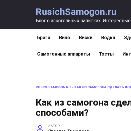
Перейти
RusichSamogon.ru
к
содержанию
Блог о алкогольных напитках. Интересные
Брага
Вино
Виски
Водка
Зд
Самогонные аппараты
Тосты
Инт
RUSICHSAMOGON.RU
»
КАК ИЗ САМОГОНА СДЕЛАТЬ В
Как из самогона сде
способами?
АВТОР