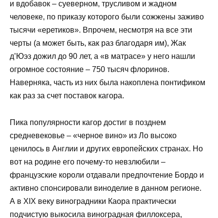
и вдобавок – суеверном, трусливом и жадном
человеке, по приказу которого были сожжены заживо
тысячи «еретиков». Впрочем, несмотря на все эти
черты (а может быть, как раз благодаря им), Жак
д’Юэз дожил до 90 лет, а «в матрасе» у него нашли
огромное состояние – 750 тысяч флоринов.
Наверняка, часть из них была накоплена понтификом
как раз за счет поставок кагора.
Пика популярности кагор достиг в позднем
средневековье – «черное вино» из Ло высоко
ценилось в Англии и других европейских странах. Но
вот на родине его почему-то невзлюбили –
французские короли отдавали предпочтение Бордо и
активно спонсировали виноделие в данном регионе.
А в XIX веку виноградники Каора практически
подчистую выкосила виноградная филлоксера,