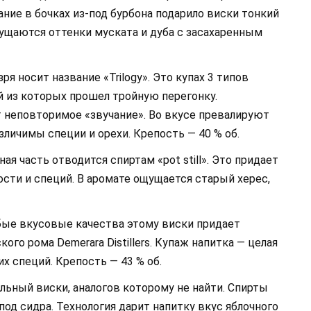
ние в бочках из-под бурбона подарило виски тонкий
ущаются оттенки муската и дуба с засахаренным
ря носит название «Trilogy». Это купах 3 типов
й из которых прошел тройную перегонку.
 неповторимое «звучание». Во вкусе превалируют
зличимы специи и орехи. Крепость — 40 % об.
ая часть отводится спиртам «pot still». Это придает
сти и специй. В аромате ощущается старый херес,
ые вкусовые качества этому виски придает
ого рома Demerara Distillers. Купаж напитка — целая
х специй. Крепость — 43 % об.
льный виски, аналогов которому не найти. Спирты
д сидра. Технология дарит напитку вкус яблочного