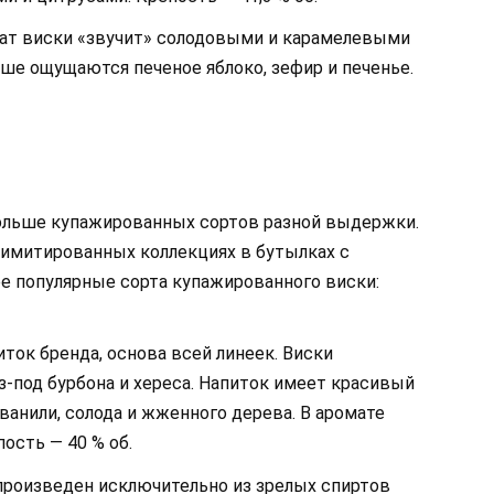
ат виски «звучит» солодовыми и карамелевыми
ише ощущаются печеное яблоко, зефир и печенье.
больше купажированных сортов разной выдержки.
имитированных коллекциях в бутылках с
е популярные сорта купажированного виски:
ток бренда, основа всей линеек. Виски
з-под бурбона и хереса. Напиток имеет красивый
ванили, солода и жженного дерева. В аромате
ость — 40 % об.
роизведен исключительно из зрелых спиртов