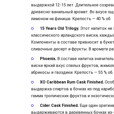
выдержкой 12-15 лет. Длительное созрева
древесно-ванильный аромат. Во вкусе ощ
лимоном на финише. Крепость — 40 % об.
15 Years Old Trilogy.
Этот напиток не з
классического ирландского виски, кажды
Компоненты в составе привносит в букет
сливочные десерт и фрукты. В аромате ра
Phoenix.
В составе напитка значительн
виски яркий вкус спелых фруктов, жимоло
абрикосы и гвоздики. Крепость — 55 % об.
XO Caribbean Rum Cask Finished.
Особ
выдержка спиртов в бочках из-под карибск
гамма тропических фруктов и экзотически
Cider Cask Finished.
Еще один оригина
выдерживаются в деревянных бочках из-по