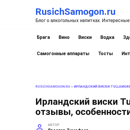
Перейти
RusichSamogon.ru
к
содержанию
Блог о алкогольных напитках. Интересные
Брага
Вино
Виски
Водка
Зд
Самогонные аппараты
Тосты
Инт
RUSICHSAMOGON.RU
»
ИРЛАНДСКИЙ ВИСКИ TULLAMOR
Ирландский виски Tu
отзывы, особенност
АВТОР