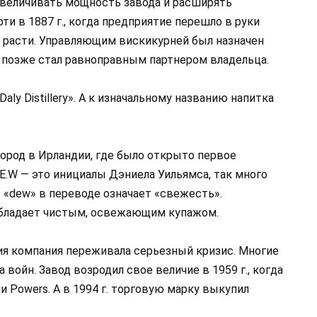
увеличивать мощность завода и расширять
ти в 1887 г., когда предприятие перешло в руки
о расти. Управляющим вискикурней был назначен
 позже стал равноправным партнером владельца.
ly Distillery». А к изначальному названию напитка
о город в Ирландии, где было открыто первое
.E.W — это инициалы Дэниела Уильямса, так много
 «dew» в переводе означает «свежесть».
 обладает чистым, освежающим купажом.
тия компания переживала серьезный кризис. Многие
войн. Завод возродил свое величие в 1959 г., когда
 Powers. А в 1994 г. торговую марку выкупил