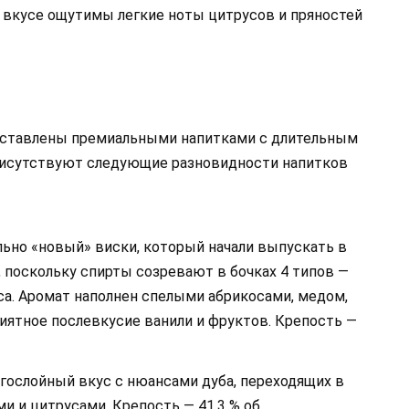
 вкусе ощутимы легкие ноты цитрусов и пряностей
дставлены премиальными напитками с длительным
рисутствуют следующие разновидности напитков
ьно «новый» виски, который начали выпускать в
, поскольку спирты созревают в бочках 4 типов —
еса. Аромат наполнен спелыми абрикосами, медом,
иятное послевкусие ванили и фруктов. Крепость —
гослойный вкус с нюансами дуба, переходящих в
и и цитрусами. Крепость — 41,3 % об.