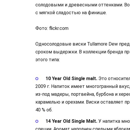
солодовыми и древесными оттенками. Во
с мягкой сладостью на финише.
Фото: flickr.com
Односолодовые виски Tullamore Dew пре
сроком выдержки. В коллекции бренда п
этого типа:
10 Year Old Single malt.
Это относител
2009 г. Напиток имеет многогранный вкус
из-под мадеры, портвейна, бурбона и хер
карамелью и орехами. Виски оставляет пр
40 % об.
14 Year Old Single Malt.
У напитка мно
специи. Аромат наполнен спелыми яблокам