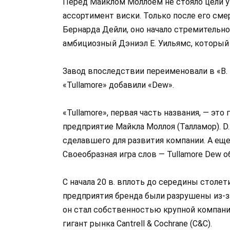
Перед Майклом Моллоем не стояло цели 
ассортимент виски. Только после его смер
Бернарда Дейли, оно начало стремительн
амбициозный Дэниэл Е. Уильямс, который
Завод впоследствии переименовали в «B. Da
«Tullamore» добавили «Dew».
«Tullamore», первая часть названия, — эт
предприятие Майкла Моллоя (Талламор). D
сделавшего для развития компании. А еще
Своеобразная игра слов — Tullamore Dew
С начала 20 в. вплоть до середины столе
предприятия бренда были разрушены из-за 
он стал собственностью крупной компании
гигант рынка Cantrell & Cochrane (C&C).