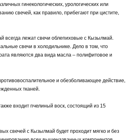
зличных гинекологических, урологических или
анию свечей, как правило, прибегают при цистите,
ай всегда лежат свечи облепиховые с Кызылмай.
альные свечи в холодильнике. Дело в том, что
ата являются два вида масла – полифитовое и
 противовоспалительное и обезболивающее действие,
ежденных тканей.
акже входит пчелиный воск, состоящий из 15
ых свечей с Кызылмай будет проходит мягко и без
бинированию всех вышеназванных компонентов.