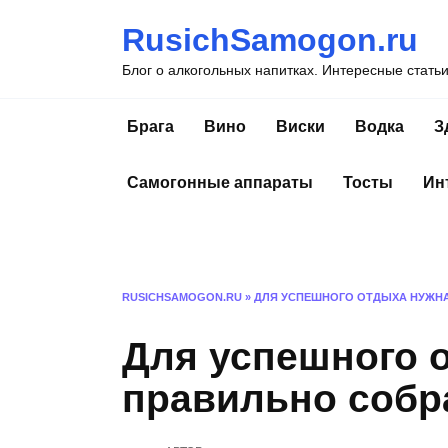
Перейти
RusichSamogon.ru
к
содержанию
Блог о алкогольных напитках. Интересные стать
Брага
Вино
Виски
Водка
З
Самогонные аппараты
Тосты
Ин
RUSICHSAMOGON.RU
»
ДЛЯ УСПЕШНОГО ОТДЫХА НУЖНА
Для успешного 
правильно собр