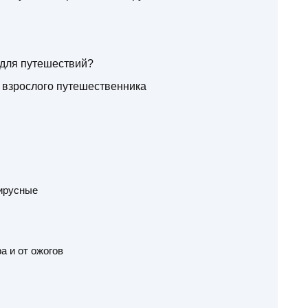
 для путешествий?
 взрослого путешественника
ирусные
а и от ожогов