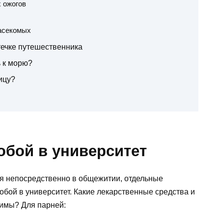
х ожогов
асекомых
течке путешественника
ь к морю?
ицу?
собой в университет
я непосредственно в общежитии, отдельные
обой в университет. Какие лекарственные средства и
димы? Для парней: