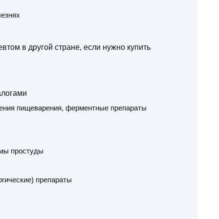
лезнях
втом в другой стране, если нужно купить
алогами
шения пищеварения, ферментные препараты
омы простуды
гические) препараты