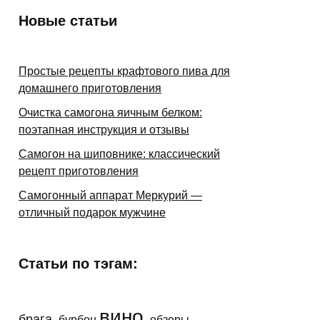
Новые статьи
Простые рецепты крафтового пива для
домашнего приготовления
Очистка самогона яичным белком:
поэтапная инструкция и отзывы
Самогон на шиповнике: классический
рецепт приготовления
Самогонный аппарат Меркурий —
отличный подарок мужчине
Статьи по тэгам:
вино
брага
бурбон
обзоры