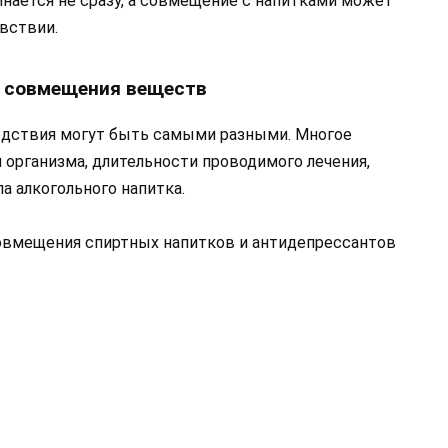
нается не сразу, а совмещение с напитками может
вствии.
 совмещения веществ
ледствия могут быть самыми разными. Многое
 организма, длительности проводимого лечения,
а алкогольного напитка.
вмещения спиртных напитков и антидепрессантов