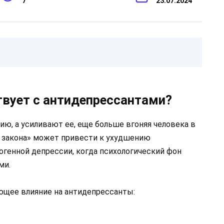
7
23.07.2024
твует с антидепрессантами?
ю, а усиливают ее, еще больше вгоняя человека в
о закона» может привести к ухудшению
огенной депрессии, когда психологический фон
ми.
ющее влияние на антидепрессанты: