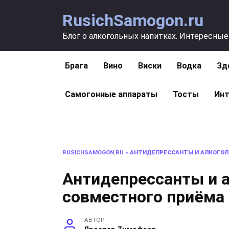
Перейти
RusichSamogon.ru
к
содержанию
Блог о алкогольных напитках. Интересные
Брага
Вино
Виски
Водка
Зд
Самогонные аппараты
Тосты
Инт
RUSICHSAMOGON.RU
»
АНТИДЕПРЕССАНТЫ И АЛКОГОЛ
Антидепрессанты и а
совместного приёма
АВТОР